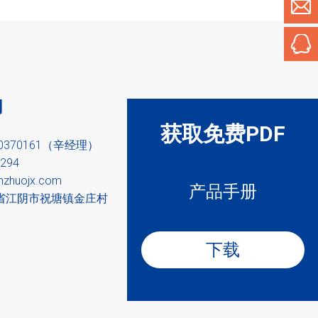
们
获取免费PDF
90370161（辛经理）
294
nzhuojx.com
产品手册
省江阴市祝塘镇金庄村
下载