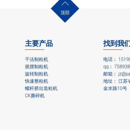
顶部
主要产品
找到我
干法制粒机
电话： 151
摇摆制粒机
qq： 758938
旋转制粒机
邮箱：
jz@ju
快速整粒机
地址： 江苏
螺杆挤出造粒机
金水路10号
CK撕碎机