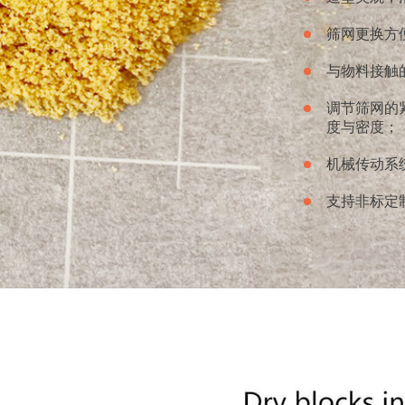
筛网更换方
视频
与物料接触
调节筛网的
度与密度；
机械传动系
进的．可广泛适用于制药、化工、食品等行业，将潮湿的粉末状
支持非标定