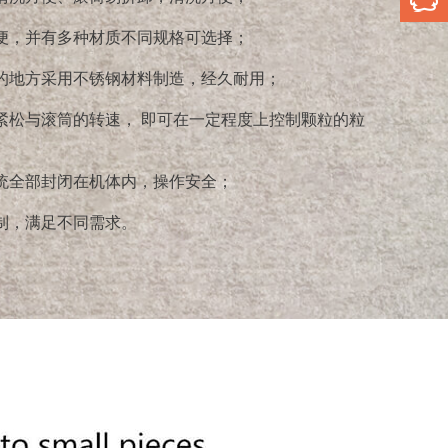
便，并有多种材质不同规格可选择；
联系我们
的地方采用不锈钢材料制造，经久耐用；
紧松与滚筒的转速， 即可在一定程度上控制颗粒的粒
统全部封闭在机体内，操作安全；
物料制成颗粒，亦可粉碎块状的干物料，进行快速整
制，满足不同需求。