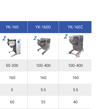
YK-160
YK-160D
YK-160Z
YK-
50-300
100-400
100-400
150
160
160
160
2
3
5.5
5.5
5
60
55
40
40