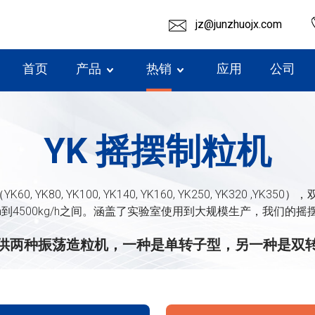
jz@junzhuojx.com
首页
产品
热销
应用
公司
YK 摇摆制粒机
YK100, YK140, YK160, YK250, YK320 ,YK350），双头
g/h到4500kg/h之间。涵盖了实验室使用到大规模生产，我们
供两种振荡造粒机，一种是单转子型，另一种是双