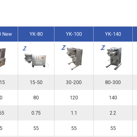
0 New
YK-80
YK-100
YK-140
15
15-50
30-200
80-300
0
80
120
140
55
0.75
1.1
2.2
5
55
55
55