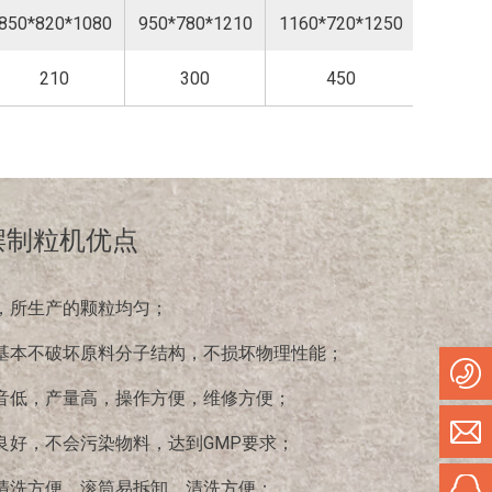
850*820*1080
950*780*1210
1160*720*1250
1150*8
210
300
450
6
机
摆制粒机优点
司开发了双头摇摆制粒机。双头摇摆制粒机的对物料的
摆制粒机。一般情况下，由于滚筒直径有一定的标准限
，所生产的颗粒均匀；
颗粒机的处理量，采用两个滚筒是较为常见的方式。
基本不破坏原料分子结构，不损坏物理性能；
传动使两个滚筒同时往复摆动，将物料从筛网中挤出制
音低，产量高，操作方便，维修方便；
制粒，并具有操作简便，产量高，结构简单紧凑，占地
良好，不会污染物料，达到GMP要求；
清洗方便、滚筒易拆卸，清洗方便；