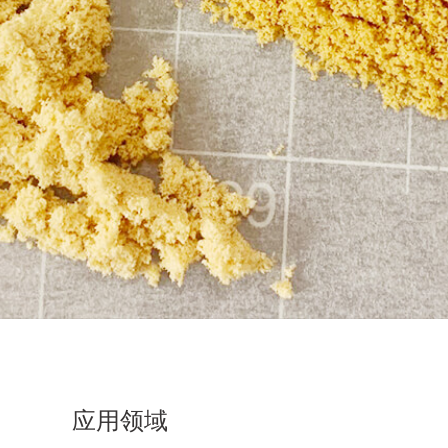
概述
双头摇摆颗粒机是在传统摇摆式颗粒机基础上研发改
粒。（YK160S型到YK400S型）
应用领域