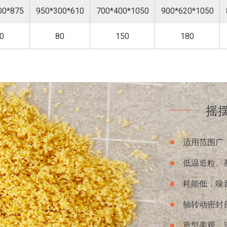
00*875
950*300*610
700*400*1050
900*620*1050
0
80
150
180
双头摇摆制粒
摇
在单头摇摆的基础上，我
处理量要明显大过单头摇
适用范围广
制，所以要提高单台摇摆
低温造粒、
双头摇摆颗粒机通过机械
耗能低，噪
成颗粒或粉碎制粒或快速
轴转动密封
面积小等特点。
造型美观，