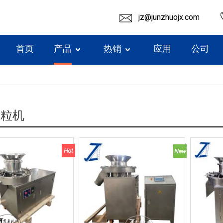
jz@junzhuojx.com
首页
产品
热销
应用
公司
制粒机