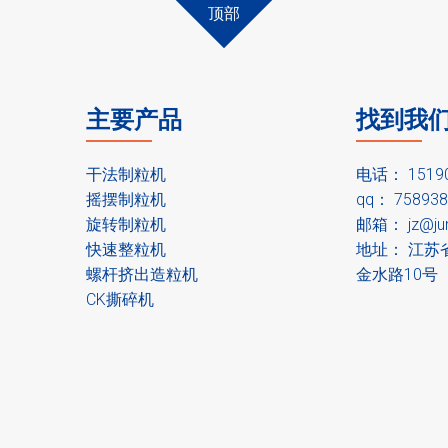
顶部
主要产品
找到我
干法制粒机
电话： 151
摇摆制粒机
qq： 758938
旋转制粒机
邮箱：
jz@ju
快速整粒机
地址： 江苏
螺杆挤出造粒机
金水路10号
CK撕碎机