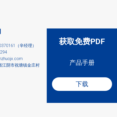
们
获取免费PDF
90370161（辛经理）
294
nzhuojx.com
产品手册
省江阴市祝塘镇金庄村
下载