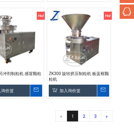
中药冲剂制粒机 感冒颗粒
ZK300 旋转挤压制粒机 板蓝根颗
粒机
入询价篮
加入询价篮
«
1
2
3
»