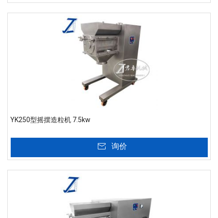
YK250型摇摆造粒机 7.5kw
询价