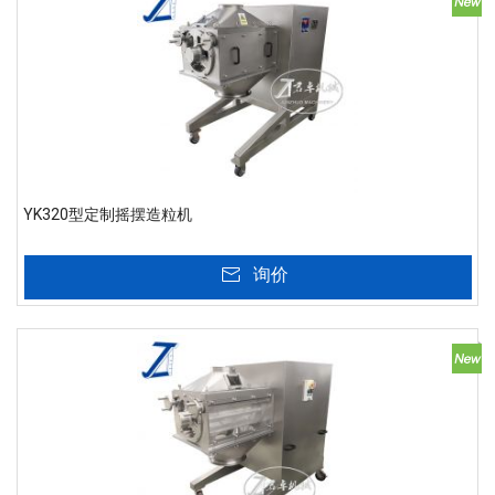
YK320型定制摇摆造粒机
询价