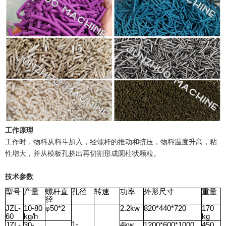
工作原理
工作时，物料从料斗加入，经螺杆的推动和挤压，物料温度升高，粘
性增大，并从模板孔挤出再切割形成圆柱状颗粒。
技术参数
型号
产量
螺杆直
孔径
转速
功率
外形尺寸
重量
径
JZL-
10-80
50*2
2.2kw
820*440*720
170
φ
60
kg/h
kg
1-
JZL-
30-
4kw
1200*600*1000
450