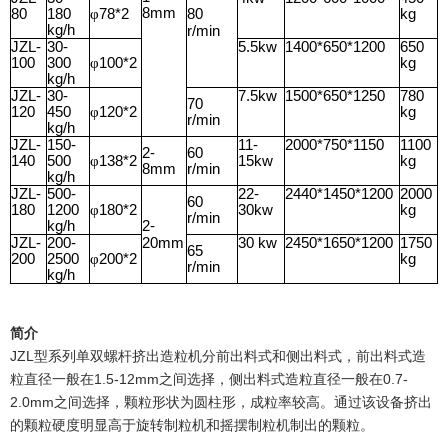
8mm
80
180
78*2
80
kg
φ
kg/h
r/min
JZL-
30-
5.5kw
1400*650*1200
650
100
300
100*2
kg
φ
kg/h
JZL-
30-
7.5kw
1500*650*1250
780
70
120
450
120*2
kg
φ
r/min
kg/h
JZL-
150-
11-
2000*750*1150
1100
2-
60
140
500
138*2
15kw
kg
φ
8mm
r/min
kg/h
JZL-
500-
22-
2440*1450*1200
2000
60
180
1200
180*2
30kw
kg
φ
r/min
kg/h
2-
JZL-
200-
20mm
30 kw
2450*1650*1200
1750
65
200
2500
200*2
kg
φ
r/min
kg/h
简介
JZL
型系列单双螺杆挤出造粒机分前出料式和侧出料式，前出料式造
1.5-12mm
0.7-
粒直径一般在
之间选择，侧出料式造粒直径一般在
2.0mm
之间选择，颗粒形状为圆柱形，成粒率较高。通过该设备挤出
的颗粒硬度明显高于旋转制粒机和摇摆制粒机制出的颗粒。