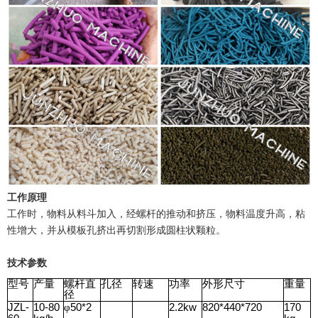
工作原理
工作时，物料从料斗加入，经螺杆的推动和挤压，物料温度升高，粘
性增大，并从模板孔挤出再切割形成圆柱状颗粒。
技术参数
型号
产量
螺杆直
孔径
转速
功率
外形尺寸
重量
径
JZL-
10-80
50*2
2.2kw
820*440*720
170
φ