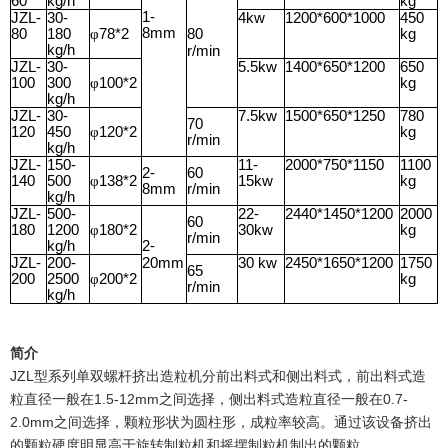
60
kg/h
kg
1-
JZL-
30-
4kw
1200*600*1000
450
8mm
80
180
78*2
80
kg
φ
kg/h
r/min
JZL-
30-
5.5kw
1400*650*1200
650
100
300
100*2
kg
φ
kg/h
JZL-
30-
7.5kw
1500*650*1250
780
70
120
450
120*2
kg
φ
r/min
kg/h
JZL-
150-
11-
2000*750*1150
1100
2-
60
140
500
138*2
15kw
kg
φ
8mm
r/min
kg/h
JZL-
500-
22-
2440*1450*1200
2000
60
180
1200
180*2
30kw
kg
φ
r/min
kg/h
2-
JZL-
200-
20mm
30 kw
2450*1650*1200
1750
65
200
2500
200*2
kg
φ
r/min
kg/h
简介
JZL
型系列单双螺杆挤出造粒机分前出料式和侧出料式，前出料式造
1.5-12mm
0.7-
粒直径一般在
之间选择，侧出料式造粒直径一般在
2.0mm
之间选择，颗粒形状为圆柱形，成粒率较高。通过该设备挤出
的颗粒硬度明显高于旋转制粒机和摇摆制粒机制出的颗粒。