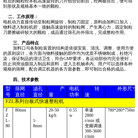
粒后的颗粒经本机高速旋转的刀片组合切割后，经网板排出，便可得
到形状及规格基本一致的颗粒。
二、工作原理：
电机动力直接传动至制粒网旋转，制粒刀固定，原料由加料口加入，
物料进入制粒机腔，接触高速旋转的制粒网，产生离心力，固定制粒
刀磨擦破碎较大的颗粒，成品通过筛孔向外筛出，完成整粒作用。
三、产品特点
加料口与各制粒装置的结构是依据安装、清洗、调整、使用方便
的原则设计，各方面与物料接触的部件均为优质不锈钢制成，杜绝污
染，保证制品的清洁卫生，符合
GMP
要求，各运动部份均完全密封，
防止润滑油脂混入制品和原料，进入主机轴承内。用户可以选择各种
规格的筛网，配合调正机器的各方面参数，即可制出合格的成品。
四、技术参数
型
筛网
滤孔
产
电机
转
外形尺寸
号
直径
直径
量
功率
速
FZL
系列台板式快速整粒机
F
80mm
20-50
0.55
单速
780*280*750mm
Z
kg/h
w
2800
L-
1-
r/min
或
80
8mm
变频调速
300-3600
r/min