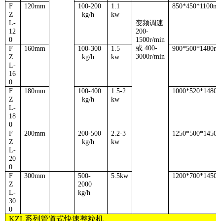
F
120mm
100-200
1.1
850*450*1100m
Z
kg/h
kw
L
-
变频调速
12
200-
0
1500r/min
或
400-
F
160mm
100-300
1.5
900*500*1480m
3000r/min
Z
kg/h
kw
L
-
16
0
F
180mm
100-400
1.5-2
1000*520*1480
Z
kg/h
kw
L
-
18
0
F
200mm
200-500
2.2-3
1250*500*1450
Z
kg/h
kw
L
-
20
0
F
300mm
500-
5.5kw
1200*700*1450
Z
2000
L
-
kg/h
30
0
KZL
系列管道式快速整粒机