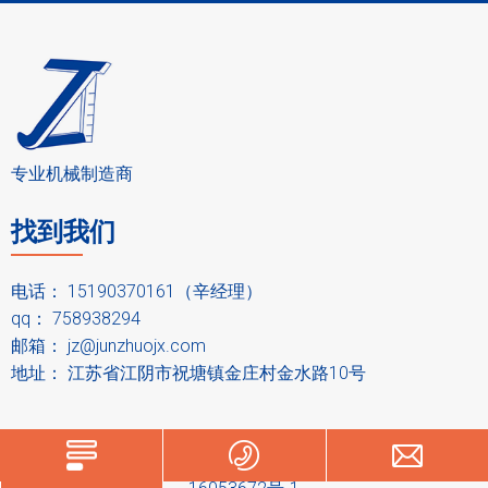
1.粉碎室
电机动力直接传动至制粒网旋转，制粒刀
固定，原料由加料口加入，物料进入制粒
机腔，接触高速旋转的制粒网，产生离心
力，固定制粒刀磨擦破碎较大的颗粒，成
品通过筛孔向外筛出，完成整粒作用。
专业机械制造商
2.加料
找到我们
加工的原料进入粉碎整粒机的进料口后，
落入锥形工作室。把螺帽拧开，可以控制
电话： 15190370161（辛经理）
下料的速度。当快速整粒机不工作时，可
qq： 758938294
拧紧螺帽，以防进入灰尘。
邮箱：
jz@junzhuojx.com
地址： 江苏省江阴市祝塘镇金庄村金水路10号
3.回转刀
由旋转回转刀对原料起旋流作用，并以离
心力将颗粒甩向筛网面，同时由于回转刀
版权所有
网站地图
技术支持
iwonder.cn
苏ICP备
的高速旋转与筛网面产生剪切作用，颗粒