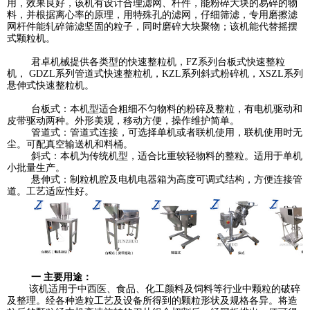
用，效果良好，该机有设计合理滤网、杆件，能粉碎大块的易碎的物
料，并根据离心率的原理，用特殊孔的滤网，仔细筛滤，专用磨擦滤
网杆件能轧碎筛滤坚固的粒子，同时磨碎大块聚物；该机能代替摇摆
式颗粒机。
君卓机械提供各类型的快速整粒机，
FZ
系列台板式快速整粒
机，
GDZL
系列管道式快速整粒机，
KZL
系列斜式粉碎机，
XSZL
系列
悬伸式快速整粒机。
台板式：本机型适合粗细不匀物料的粉碎及整粒，有电机驱动和
皮带驱动两种。外形美观，移动方便，操作维护简单。
管道式：管道式连接，可选择单机或者联机使用，联机使用时无
尘。可配真空输送机和料桶。
斜式：本机为传统机型，适合比重较轻物料的整粒。适用于单机
小批量生产。
悬伸式：制粒机腔及电机电器箱为高度可调式结构，方便连接管
道。工艺适应性好。
一 主要用途：
该机适用于中西医、食品、化工颜料及饲料等行业中颗粒的破碎
及整理。经各种造粒工艺及设备所得到的颗粒形状及规格各异。将造