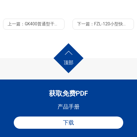
FZ80实验室快速整粒机
上一篇：
GK400普通型干法制粒机 大型压辊造粒机带操作平台
下一篇：
FZL-120小型快速整粒机
顶部
获取免费PDF
产品手册
下载
君卓机械提供各种配件，如制粒刀，筛网等。