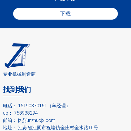
(mm)
径
2.5
4.5
下载
8.5
12.5
12.5
总功率
(KW)
6~33
6~65
6~60
6~60
6~60
送料螺
杆转速
色素
催化剂
中草药
rpm
（
）
4~25
4~25
4~25
4~25
4~25
压辊转
(rpm)
速
880*
1085*6
1600*1
1800*900
1880*1020
外形尺
550
50
000
*2300
*2300
(mm)
寸
*130
*1600
*2300
0
专业机械制造商
550
750
1800
2000
2300
重量
kg
（
）
找到我们
人参
石墨
SiO
2
电话： 15190370161（辛经理）
qq： 758938294
邮箱：
jz@junzhuojx.com
地址： 江苏省江阴市祝塘镇金庄村金水路10号