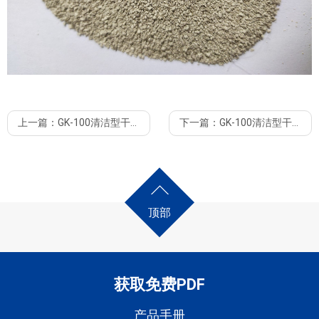
清洁型干法制粒机是主流机型，压轮及制粒机构全部外露，清洗维护
干法制粒机优点
方便，工作过程直观。易于调整各工作参数，对于工作过程中产生的
上一篇：
GK-100清洁型干法造粒机 带真空上料机，除尘器
下一篇：
GK-100清洁型干法颗粒机 干粉制粒机
粉尘能有效收集，确保工作环境清洁卫生，适用于制药食品化妆品等
干法制粒机适用范围广，制药，食品，化工（冶金，造纸，陶瓷）塑
GK200
对制品清洁度要求较高的行业。本系列机型可做到
，电器控制
料等等
PLC
为
。
一般情况下是不需要加入添加剂
所需辅料少，有利于提高颗粒的稳定、崩解和溶散
可选配输送机，除尘器，筛分机，操作平台等配套设备，可根据客户
生产过程中温升低，对于热敏性的物料非常适用
需求定制。
颗粒直接利用，节省人力物力，大大提高工作效率
改善湿法制粒的多道工序，减少污染
顶部
GK-
GK-60
GK-80
GK-100
GK-120
型号
造粒后产品粒度均匀，堆积密度显著增加
30
改善物料外观和流动性
循环操作，实现连续生产
3~10
20~100
80~150
120~200
150~250
片状产
便于贮存和运输
(kg/h)
量
获取免费PDF
0.5~2
5~40
20~50
40~100
75~100
颗粒产
产品颗粒
(kg/h)
量
产品手册
0.5~3
0.5~2.5
0.5~4
0.5~4
0.5~4
颗粒直