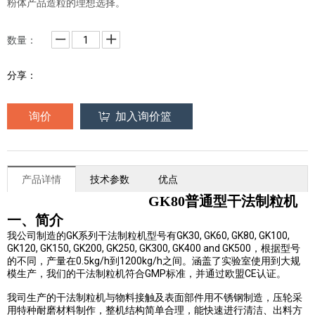
粉体产品造粒的理想选择。
数量：
分享：
询价
加入询价篮
产品详情
技术参数
优点
GK80普通型干法制粒机
一、简介
GK
GK30, GK60, GK80, GK100,
我公司制造的
系列干法制粒机型号有
GK120, GK150, GK200, GK250, GK300, GK400 and GK500
，根据型号
0.5kg/h
1200kg/h
的不同，产量在
到
之间。涵盖了实验室使用到大规
GMP
CE
模生产，我们的干法制粒机符合
标准，并通过欧盟
认证。
我司生产的干法制粒机与物料接触及表面部件用不锈钢制造，压轮采
用特种耐磨材料制作，整机结构简单合理，能快速进行清洁、出料方