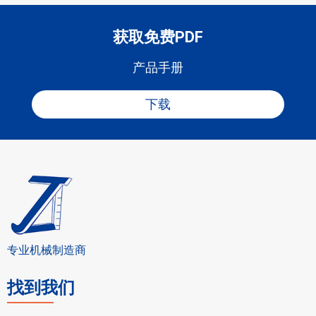
循环操作，实现连续生产
产
产
直
率
转速
转
(mm)
g）
便于贮存和运输
量
量
径
(k
(r/
速
w)
mi
获取免费PDF
(k
(k
(m
(r/
产品颗粒
n)
g/
g/
m)
mi
h)
h)
n)
产品手册
GK
3~
0.5
0.5
2.5
6~3
4~
880*5
550
-3
10
~2
~3
3
25
50*13
0
00
下载
GK
20
5~
0.5
4.5
6~6
4~
1085*
750
-6
~1
40
~2.
5
25
650*1
0
00
5
600
色素
催化剂
中草药
GK
80
20
0.5
8.5
6~6
4~
1600*
180
-8
~1
~5
~4
0
25
1000*
0
0
50
0
2300
GK
120
40
0.5
12.
6~6
4~
1800*
200
-1
~2
~1
~4
5
0
25
900*2
0
00
00
00
300
GK
150
75
0.5
12.
6~6
4~
1880*
230
专业机械制造商
-1
~2
~1
~4
5
0
25
1020*
0
20
50
00
2300
找到我们
GK
200
100
0.5
18
5~5
4~
2200*
280
-1
~3
-15
~4
0
25
1050*
0
50
50
0
2350
人参
石墨
SiO