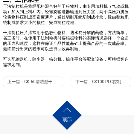
干法制粒机是将经配料混合好的干粉物料，由专用加料机（气动或机
动）加入到上料斗内，经螺旋输送器输送到压力室，两个高压力挤压
轮将物料压制成高密度薄片，通过切制系统切制成小块，经由整粒系
统制成要求大小的颗粒，完成制粒过程。
干法制粒压片法常用于热敏性物料、遇水易分解的药物，方法简单，
省工省时。在使用干法制粒机时要根据物料的实际情况选择一个合适
的压力和速度，这样在保证产品性能基础上提高产品的一次成品率。
最终筛分出来的粉末可以进行回收再制粒。
可选配输送机，除尘器，筛分机，操作平台等配套设备，可根据客户
需求定制。
普通型干法制粒机为传统机型，压轮及制粒机构全部内置，结构坚固
干法制粒机优点
耐用。该机适用于化工，农药，稀土，电池等对制品清洁度要求不高
上一篇：
GK-60清洁型干法造粒机 独立控制
下一篇：
GK100 PLC控制普通型干法制粒机
的行业，也适用于制药行业单一物料的使用。
干法制粒机适用范围广，制药，食品，化工（冶金，造纸，陶瓷）塑
料等等
GK200, GK250, GK300, GK400
GK500
本系列机型有大型设备（
和
），
一般情况下是不需要加入添加剂
PLC
电器控制为按钮式。也可选配
控制。此系列干法制粒机在价格上
所需辅料少，有利于提高颗粒的稳定、崩解和溶散
比同型号清洁型干法制粒机占优势，机型更大，产量更高。制粒部分
生产过程中温升低，对于热敏性的物料非常适用
可定制为独立使用，便于清洁和维护。
颗粒直接利用，节省人力物力，大大提高工作效率
改善湿法制粒的多道工序，减少污染
顶部
造粒后产品粒度均匀，堆积密度显著增加
型
片
颗
颗
总
送料
压
外形
重量
改善物料外观和流动性
号
状
粒
粒
功
螺杆
辊
尺寸
（k