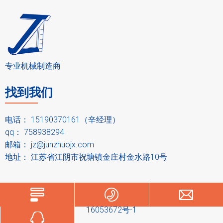
ZL-
5-20 k
118
0.8-2
1.5 k
55
680*380
10
12
g/h
mm
mm
w
r/mi
*680mm
0kg
0
n
ZL-
100-1
198
1-2.2
3kw
50
1100*55
30
20
50 kg/
mm
mm
r/mi
0*1050
0kg
0
h
n
mm
专业机械制造商
ZL-
140-2
248
1.2-
4-5.
50
1120*55
35
25
00 kg/
mm
2.2m
5kw
r/mi
0*1200
0kg
0
h
m
n
mm
找到我们
ZL-
140-4
268
1.2-3
5.5-
45r/
1120*55
40
30
00 kg/
mm
mm
7.5k
min
0*1200
0kg
0
h
w
mm
电话： 15190370161（辛经理）
ZL-
150-6
348
1.2-5
7.5-
40r/
1500*75
50
qq： 758938294
35
00 kg/
m
mm
11k
min
0*1350
0kg
邮箱：
jz@junzhuojx.com
0
h
m
w
mm
地址： 江苏省江阴市祝塘镇金庄村金水路10号
ZL-
150-8
498
1.2-8
18.5
35r/
1900*85
16
50
50 kg/
m
mm
kw
min
0*1580
00k
0
h
m
mm
g
ZL-
200-1
548
1.2-8
22 k
35r/
2000*90
18
55
000 k
mm
mm
w
min
0*1580
00k
版权所有
网站地图
技术支持
iwonder.cn
苏ICP备
0
g/h
mm
g
16053672号-1