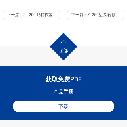
ZL
我司生产三种旋转制粒机，一种是
系列斜出口旋转制粒机，第二种
上一篇：
ZL-200 鸡精板蓝根旋转制粒机
下一篇：
ZL250型 旋转颗粒机糖粉制粒机
ZK
XZK
是
系列三向旋转制粒机，第三种是
系列升降型旋转制粒机。根
据您的需求采用合适的旋转制粒机。
顶部
获取免费PDF
产品手册
型
产量
制
筛网
电机
转速
外形尺寸
重
下载
号
粒
孔径
功率
量
刀
直
径