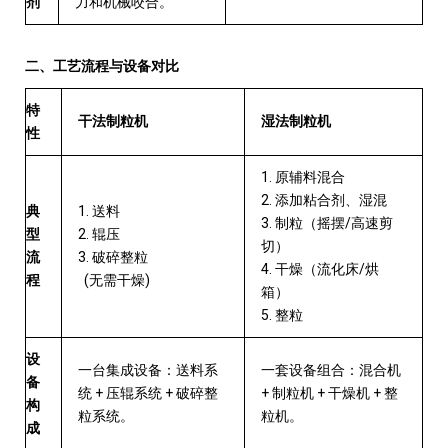
剂
力和机械咬合。
二、工艺流程与设备对比
特
干法制粒机
湿法制粒机
性
1.
原辅料混合
2.
添加粘合剂、湿混
1.
典
送料
3.
/
制粒（摇摆
高速剪
2.
型
辊压
切）
3.
流
破碎整粒
4.
/
干燥（流化床
烘
(
)
程
无需干燥
箱）
5.
整粒
设
一台集成设备
：送料系
一套设备组合
：混合机
备
+
+
+
+
+
统
压辊系统
破碎整
制粒机
干燥机
整
构
粒系统。
粒机。
成