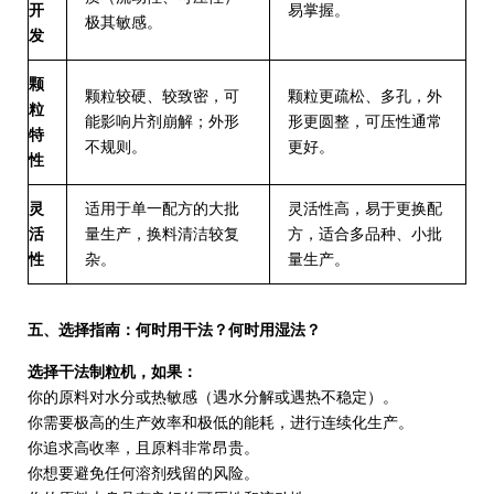
开
易掌握。
极其敏感。
发
颗
颗粒较硬、较致密，可
颗粒更疏松、多孔，外
粒
能影响片剂崩解；外形
形更圆整，可压性通常
特
不规则。
更好。
性
灵
适用于单一配方的大批
灵活性高
，易于更换配
活
量生产，换料清洁较复
方，适合多品种、小批
性
杂。
量生产。
五、选择指南：何时用干法？何时用湿法？
选择
干法制粒机，如果：
你的原料对水分或热敏感
（遇水分解或遇热不稳定）。
你需要极高的生产效率和极低的能耗
，进行连续化生产。
你追求高收率
，且原料非常昂贵。
你想要避免任何溶剂残留
的风险。