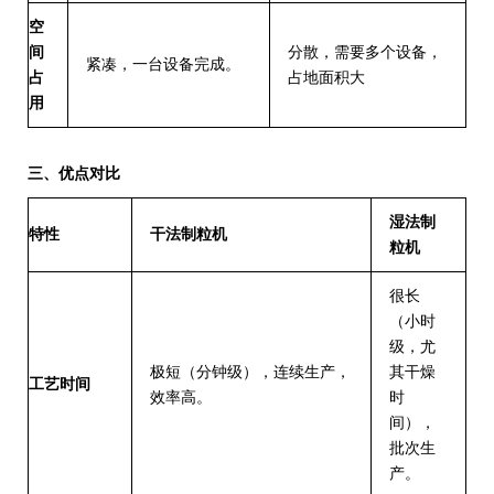
空
间
分散，需要多个设备，
紧凑，一台设备完成。
占
占地面积大
用
三、优点对比
湿法制
特性
干法制粒机
粒机
很长
（小时
级，尤
极短
（分钟级），连续生产，
其干燥
工艺时间
效率高。
时
间），
批次生
产。