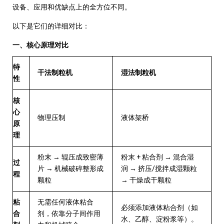
设备、应用和优缺点上的全方位不同。
以下是它们的详细对比：
一、核心原理对比
特
干法制粒机
湿法制粒机
性
核
心
物理压制
液体架桥
原
理
→
+
→
粉末
辊压
成致密薄
粉末
粘合剂
混合湿
过
→
→
/
片
机械破碎
整形成
润
挤压
搅拌
成湿颗粒
程
→
颗粒
干燥
成干颗粒
粘
无需
任何液体粘合
必须添加
液体粘合剂（如
合
剂，依靠分子间作用
水、乙醇、淀粉浆等）。