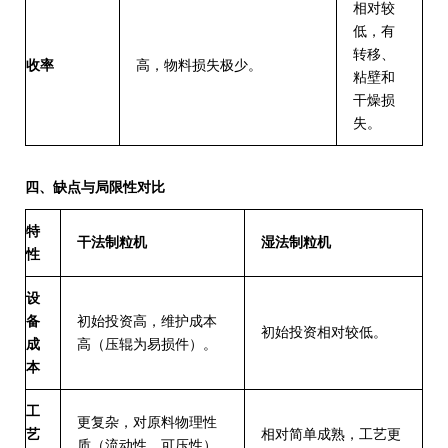
相对较
低
，有
转移、
收率
高
，物料损失极少。
粘壁和
干燥损
失。
四、缺点与局限性对比
特
干法制粒机
湿法制粒机
性
设
备
初始投资高
，维护成本
初始投资相对较低。
成
高（压辊为易损件）。
本
工
更复杂
，对原料物理性
艺
相对简单成熟
，工艺更
质（流动性、可压性）