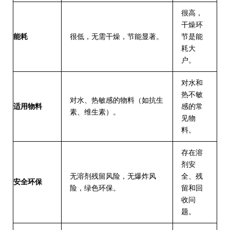
很高
，
干燥环
能耗
很低
，无需干燥，节能显著。
节是能
耗大
户。
对水和
热不敏
对水、热敏感
的物料（如抗生
适用物料
感的常
素、维生素）。
见物
料。
存在溶
剂安
无溶剂残留
风险，无爆炸风
全、残
安全环保
险，绿色环保。
留和回
收问
题。