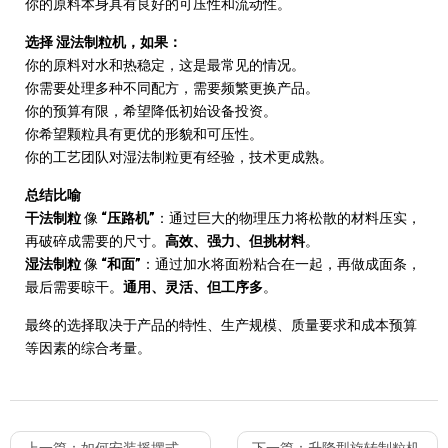
你的原料本身具有良好的可压性和流动性
。
选择
湿法制粒机，如果：
你的原料对水和热稳定
，这是最常见的情况。
你需要处理多种不同配方
，需要频繁更换产品。
你的预算有限
，希望降低初始设备投资。
你希望颗粒具有更优的形貌和可压性
。
你的工艺团队对湿法制粒更有经验
，技术更成熟。
总结比喻
“
”
干法制粒
像
压路机
：通过巨大的物理压力将松散的材料压实，
再破碎成需要的尺寸。
高效、强力、但挑材料
。
“
”
湿法制粒
像
和面
：通过加水将面粉粘合在一起，再做成面条，
最后需要晾干。
通用、灵活、但工序多
。
最终的选择取决于产品的特性、生产规模、质量要求和成本预算
等因素的综合考量。