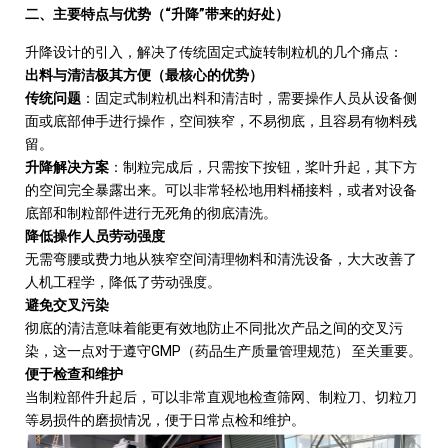
“
”
二、主要特点与优势（
升降
带来的好处）
升降设计的引入，解决了传统固定式旋转制粒机的几个痛点：
出料与清洁极其方便（最核心的优势）
传统问题
：固定式制粒机出料和清洁时，需要操作人员从设备侧
面或底部伸手进行操作，空间狭窄，不易彻底，且容易有物料残
留。
升降解决方案
：制粒完成后，只需按下按钮，桨叶升起，其下方
的空间完全暴露出来。可以非常轻松地用料桶接料，或者对设备
底部和制粒部件进行无死角的彻底清洗。
降低操作人员劳动强度
无需弯腰或费力地从狭窄空间清理物料和清洗设备，大大改善了
人机工程学，降低了劳动强度。
避免交叉污染
彻底的清洁意味着能更有效地防止不同批次产品之间的交叉污
GMP
染，这一点对于遵守
（药品生产质量管理规范）
至关重要。
便于检查和维护
当制粒部件升起后，可以非常直观地检查筛网、制粒刀、切粒刀
等易损件的磨损情况，便于日常点检和维护。