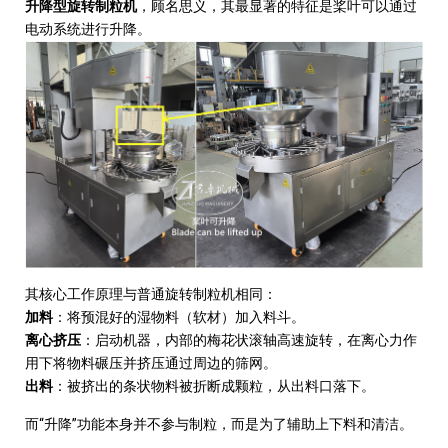
升降型旋转制粒机
，顾名思义，其最显著的特征是桨叶可以通过
电动系统进行升降。
其核心工作原理与普通旋转制粒机相同：
加料
：将预混好的湿物料（软材）加入料斗。
离心挤压
：启动机器，内部的梅花状滚轴高速旋转，在离心力作
用下将物料碾压并挤压通过周边的筛网。
出料
：被挤出的条状物料被折断成颗粒，从出料口落下。
“
”
而
升降
功能本身并不参与制粒，而是为了辅助上下料和清洁。