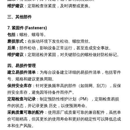
维护建议
：定期检查张紧度，及时调整或更换。
三、其他部件
7.
(Fasteners)
紧固件
包括：
螺栓、螺母等。
磨损形式：
在振动环境下发生松动、螺纹滑丝。
后果：
部件松动，影响设备正常运行，甚至造成安全事故。
维护建议：
定期巡检并紧固，对关键部位的螺栓做好防松标记。
四、易损件管理
建立易损件清单
：为每台设备建立详细的易损件清单，包括零件
号、规格和建议更换周期。
保持安全库存
：针对更换频率高的部件（如筛网、刮刀），应保
持安全库存，避免因等待备件而停产。
PM
定期检查与记录
：制定预防性维护计划（
），定期检查易损
件的状态，并记录更换
历史，以便预测寿命。
采购质量可靠的配件
：使用原厂或质量可靠的兼容配件，虽然单
价可能稍高，但其更长的使用寿命和更好的稳定性可以降低总成
本和生产风险。