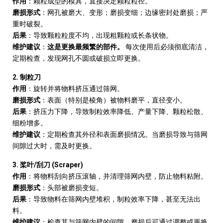
作用
：颗粒成型的模具，直接决定颗粒粒径。
磨损形式
：网孔被磨大、变形；磨损变细；边缘密封处磨损；严
重时破裂。
后果
：导致颗粒粒度不均，出现粗颗粒或长条状物。
维护建议
：
这是更换最频繁的部件。
每次使用后必须彻底清洁，
定期检查，发现网孔不圆或破损立即更换。
2.
制粒刀
作用
：旋转并将物料挤压通过筛网。
磨损形式
：表面（特别是棱角）被物料磨平，直径变小。
后果
：挤压力下降，导致制粒效率降低、产量下降、颗粒松散、
细粉增多。
维护建议
：定期检查其外径和表面磨损情况。当磨损导致与筛网
间隙过大时，需及时更换。
3.
/
(Scraper)
桨叶
刮刀
作用
：将物料刮向挤压滚轴，并清理筛网内壁，防止物料粘附。
磨损形式
：头部被磨损变短。
后果
：导致物料在筛网内壁堆积，制粒效率下降，甚至无法出
料。
维护建议
：检查其与筛网内壁的间隙，磨损后可通过调整或更换