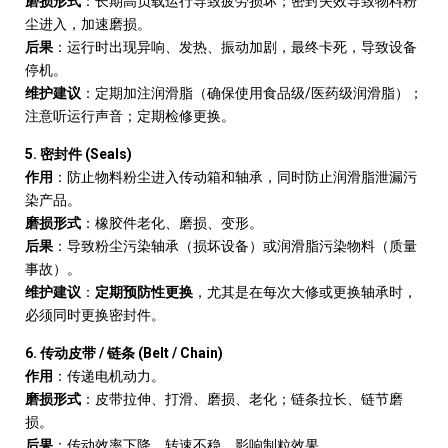
磨损形式
：长期高负载运行导致疲劳损坏；密封失效导致物料粉
尘进入，加速磨损。
后果
：运行时出现异响、发热、振动加剧，最终卡死，导致设备
停机。
/
维护建议
：定期加注润滑脂（确保使用食品级
医药级润滑脂）；
注意听运行声音；定期检修更换。
5.
(Seals)
密封件
作用
：防止物料粉尘进入传动箱和轴承，同时防止润滑脂泄漏污
染产品。
磨损形式
：橡胶件老化、磨损、变形。
后果
：导致粉尘污染轴承（损坏设备）或润滑脂污染物料（质量
事故）。
维护建议
：
定期预防性更换
，尤其是在每次大修或更换轴承时，
必须同时更换密封件。
6.
/
(Belt / Chain)
传动皮带
链条
作用
：传递电机动力。
磨损形式
：皮带拉伸、打滑、磨损、老化；链条拉长、链节磨
损。
后果
：传动效率下降，转速不稳，影响制粒效果。